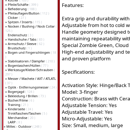
»
Köcher
( 105 )
Features:
»
Pfeile/Schäfte
( 399 )
»
Befiederung
( 188 )
»
Pfeilauflagen/Button
( 112 )
Extra grip and durability with
Clicker
( 27 )
»
Spitzen / Inserts
( 115 )
Adjustable from hot to cold w
»
Nocken / Bushing / Nock Collar
(
125 )
Handle geometry designed to 
Endenschutz
( 3 )
maintaining repeatability wit
»
Handschuhe / Tabs
( 83 )
»
Armschutz / Sleeve
( 62 )
Special Zombie Green, Cloud 
Brustschutz
( 1 )
High-end adjustability and t
»
Bogen und Fingerschlingen
( 18
)
and proven platform
»
Stabilisatoren / Dämpfer
( 210 )
»
Bogentaschen/Hüllen
( 77 )
»
Werkzeuge/Kleber/Schrauben
(
Specifications:
297 )
»
Messer / Machete / AXT / ATLATL
( 37 )
Activation Style: Hinge/Back 
»
Optik - Entfernungsmesser
( 24 )
Model: 3-finger
»
Bogenjagd
( 124 )
»
Bekleidung / Brillen
( 73 )
Construction: Brass with Cera
»
Bücher/Filme
( 6 )
Adjustable Tension: Yes
Training
( 21 )
»
Kinderseite
( 24 )
Adjustable Travel: Yes
Trinkflaschen/Taschen
( 5 )
Micro-Adjustable: Yes
Merchandise
( 20 )
LARP
( 8 )
Size: Small, medium, large
»
Miltec - Outdoor
( 248 )