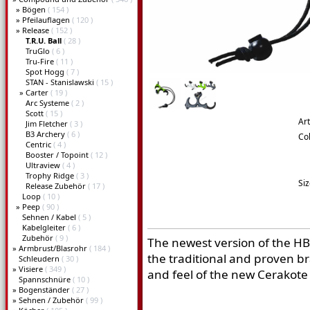
»
Bögen
( 154 )
»
Pfeilauflagen
( 120 )
»
Release
( 152 )
T.R.U. Ball
( 28 )
TruGlo
( 6 )
Tru-Fire
( 11 )
Spot Hogg
( 7 )
STAN - Stanislawski
( 15 )
»
Carter
( 19 )
Arc Systeme
( 2 )
Scott
( 15 )
Art
Jim Fletcher
( 3 )
B3 Archery
( 6 )
Co
Centric
( 4 )
Booster / Topoint
( 12 )
Ultraview
( 4 )
Trophy Ridge
( 3 )
Si
Release Zubehör
( 17 )
Loop
( 10 )
»
Peep
( 90 )
Sehnen / Kabel
( 5 )
Kabelgleiter
( 6 )
Zubehör
( 9 )
The newest version of the HBC
»
Armbrust/Blasrohr
( 184 )
the traditional and proven b
Schleudern
( 30 )
»
Visiere
( 349 )
and feel of the new Cerakote 
Spannschnüre
( 10 )
»
Bogenständer
( 27 )
»
Sehnen / Zubehör
( 99 )