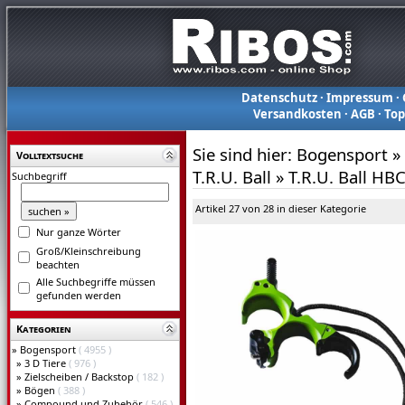
Datenschutz
·
Impressum
·
Versandkosten
·
AGB
·
To
Sie sind hier:
Bogensport
»
Volltextsuche
T.R.U. Ball
»
T.R.U. Ball HB
Suchbegriff
Artikel 27 von 28 in dieser Kategorie
Nur ganze Wörter
Groß/Kleinschreibung
beachten
Alle Suchbegriffe müssen
gefunden werden
Kategorien
»
Bogensport
( 4955 )
»
3 D Tiere
( 976 )
»
Zielscheiben / Backstop
( 182 )
»
Bögen
( 388 )
»
Compound und Zubehör
( 546 )