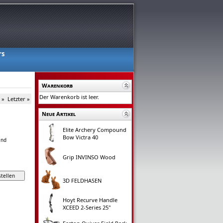
rs
Warenkorb
Der Warenkorb ist leer.
 »
Letzter »
Neue Artikel
Elite Archery Compound
Bow Victra 40
and
Grip INVINSO Wood
3D FELDHASEN
Hoyt Recurve Handle
XCEED 2-Series 25"