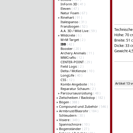
InForm 3D
( 41 )
Eleven
( 47 )
Natur Foam
( 67 )
»
Rinehart
( 91 )
Italespanso
( 31 )
Franzbogen
( 52 )
Technischen
A.A. 3D / Wild Live
( 59 )
Höhe: 70 
»
Wildcrete
( 6 )
M+M Target
( 2 )
Breite: 51 
IBB
( 42 )
Dicke: 33 
Booster
( 20 )
Gewicht 4,
Archery Animals
( 11 )
MMCrafts
( 12 )
CENTER-POINT
( 29 )
Field Logic
( 2 )
Delta / McKenzie
( 10 )
LongLife
( 40 )
CSS
( 12 )
Artikel 13 
Kombi-Angebote
( 16 )
Reparatur Schaum
( 2 )
»
Parcoursausrüstung
( 48 )
»
Zielscheiben / Backstop
( 182 )
»
Bögen
( 388 )
»
Compound und Zubehör
( 546 )
»
Armbrust/Blasrohr
( 184 )
Schleudern
( 30 )
»
Visiere
( 349 )
Spannschnüre
( 10 )
»
Bogenständer
( 27 )