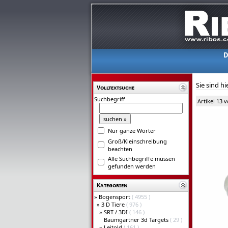
D
Sie sind hi
Volltextsuche
Suchbegriff
Artikel 13 
Nur ganze Wörter
Groß/Kleinschreibung
beachten
Alle Suchbegriffe müssen
gefunden werden
Kategorien
»
Bogensport
( 4955 )
»
3 D Tiere
( 976 )
»
SRT / 3DI
( 146 )
Baumgartner 3d Targets
( 29 )
»
Leitold
( 161 )