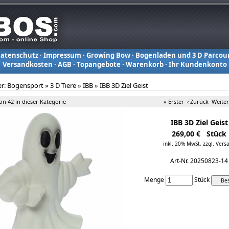
atenschutz
·
Impressum
·
Growing Bow
·
Bogenladen und 3 D Parcou
Versandkosten
·
AGB
·
Topangebote
·
Warenkorb
·
Ihr Kundenkonto
er:
Bogensport
»
3 D Tiere
»
IBB
»
IBB 3D Ziel Geist
von 42 in dieser Kategorie
« Erster
‹ Zurück
Weiter
IBB 3D Ziel Geist
269,00 € Stück
inkl. 20% MwSt,
zzgl. Vers
Art-Nr. 20250823-14
Menge
Stück