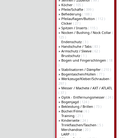
»
Sehnen / Zubehör
( 99 )
»
Köcher
( 105 )
»
Pfeile/Schäfte
( 399 )
»
Befiederung
( 188 )
»
Pfeilauflagen/Button
( 112 )
Clicker
( 27 )
»
Spitzen / Inserts
( 115 )
»
Nocken / Bushing / Nock Collar
(
125 )
Endenschutz
( 3 )
»
Handschuhe / Tabs
( 83 )
»
Armschutz / Sleeve
( 62 )
Brustschutz
( 1 )
»
Bogen und Fingerschlingen
( 18
)
»
Stabilisatoren / Dämpfer
( 210 )
»
Bogentaschen/Hüllen
( 77 )
»
Werkzeuge/Kleber/Schrauben
(
297 )
»
Messer / Machete / AXT / ATLATL
( 37 )
»
Optik - Entfernungsmesser
( 24 )
»
Bogenjagd
( 124 )
»
Bekleidung / Brillen
( 73 )
»
Bücher/Filme
( 6 )
Training
( 21 )
»
Kinderseite
( 24 )
Trinkflaschen/Taschen
( 5 )
Merchandise
( 20 )
LARP
( 8 )