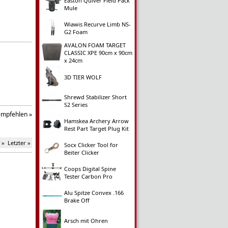
Easton Quiver Field Pack
Mule
Wiawis Recurve Limb NS-
G2 Foam
AVALON FOAM TARGET
CLASSIC XPE 90cm x 90cm
x 24cm
3D TIER WOLF
Shrewd Stabilizer Short
S2 Series
empfehlen »
Hamskea Archery Arrow
Rest Part Target Plug Kit
 »
Letzter »
Socx Clicker Tool for
Beiter Clicker
Coops Digital Spine
Tester Carbon Pro
Alu Spitze Convex .166
Brake Off
Arsch mit Ohren