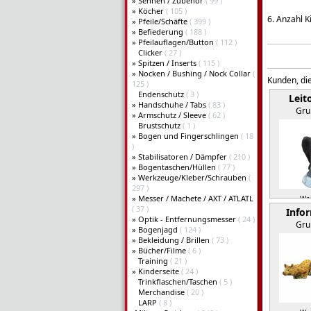
»
Sehnen / Zubehör
( 99 )
»
Köcher
( 105 )
6. Anzahl K
»
Pfeile/Schäfte
( 399 )
»
Befiederung
( 188 )
»
Pfeilauflagen/Button
( 112 )
Clicker
( 27 )
»
Spitzen / Inserts
( 115 )
»
Nocken / Bushing / Nock Collar
(
Kunden, die
125 )
Endenschutz
( 3 )
Leit
»
Handschuhe / Tabs
( 83 )
Gru
»
Armschutz / Sleeve
( 62 )
Brustschutz
( 1 )
»
Bogen und Fingerschlingen
( 18
)
»
Stabilisatoren / Dämpfer
( 210 )
»
Bogentaschen/Hüllen
( 77 )
»
Werkzeuge/Kleber/Schrauben
(
297 )
»
Messer / Machete / AXT / ATLATL
Wei
( 37 )
Info
»
Optik - Entfernungsmesser
( 24 )
Gru
»
Bogenjagd
( 124 )
»
Bekleidung / Brillen
( 73 )
»
Bücher/Filme
( 6 )
Training
( 21 )
»
Kinderseite
( 24 )
Trinkflaschen/Taschen
( 5 )
Merchandise
( 20 )
LARP
( 8 )