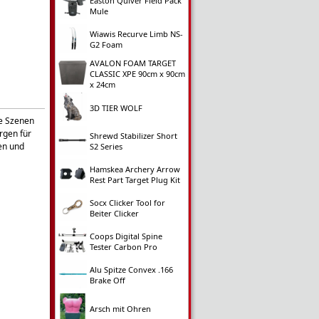
Easton Quiver Field Pack
Mule
Wiawis Recurve Limb NS-
G2 Foam
AVALON FOAM TARGET
CLASSIC XPE 90cm x 90cm
x 24cm
3D TIER WOLF
ne Szenen
rgen für
Shrewd Stabilizer Short
en und
S2 Series
Hamskea Archery Arrow
Rest Part Target Plug Kit
Socx Clicker Tool for
Beiter Clicker
Coops Digital Spine
Tester Carbon Pro
Alu Spitze Convex .166
Brake Off
Arsch mit Ohren