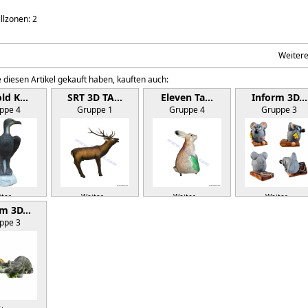
illzonen: 2
Weiter
 diesen Artikel gekauft haben, kauften auch:
old K…
SRT 3D TA…
Eleven Ta…
Inform 3D…
ppe 4
Gruppe 1
Gruppe 4
Gruppe 3
ter »
Weiter »
Weiter »
Weiter »
rm 3D…
ppe 3