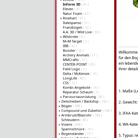
InForm 3D
( 41 )
Eleven
( 47 )
Natur Foam
( 67 )
»
Rinehart
( 91 )
Italespanso
( 31 )
Franzbogen
( 52 )
A.A. 3D / Wild Live
( 59 )
»
Wildcrete
( 6 )
M+M Target
( 2 )
IBB
( 42 )
Booster
( 20 )
Willkommen
Archery Animals
( 11 )
für den Bog
MMCrafts
( 12 )
ein lebend
CENTER-POINT
( 29 )
ihrer detai
Field Logic
( 2 )
Delta / McKenzie
( 10 )
LongLife
( 40 )
CSS
( 12 )
Kombi-Angebote
( 16 )
1. Maße (
Reparatur Schaum
( 2 )
»
Parcoursausrüstung
( 48 )
»
Zielscheiben / Backstop
( 182 )
2. Gewicht:
»
Bögen
( 388 )
»
Compound und Zubehör
( 546 )
3. IFAA-Kat
»
Armbrust/Blasrohr
( 184 )
Schleudern
( 30 )
4. WA-Kateg
»
Visiere
( 349 )
Spannschnüre
( 10 )
»
Bogenständer
( 27 )
5. Typus: re