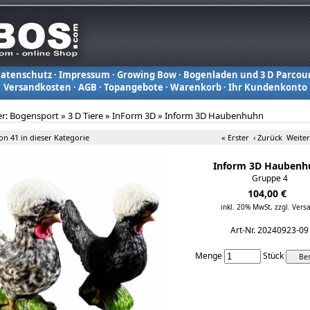
atenschutz
·
Impressum
·
Growing Bow
·
Bogenladen und 3 D Parcou
Versandkosten
·
AGB
·
Topangebote
·
Warenkorb
·
Ihr Kundenkonto
er:
Bogensport
»
3 D Tiere
»
InForm 3D
»
Inform 3D Haubenhuhn
von 41 in dieser Kategorie
« Erster
‹ Zurück
Weiter
Inform 3D Haubenh
Gruppe 4
104,00 €
inkl. 20% MwSt,
zzgl. Vers
Art-Nr. 20240923-09
Menge
Stück