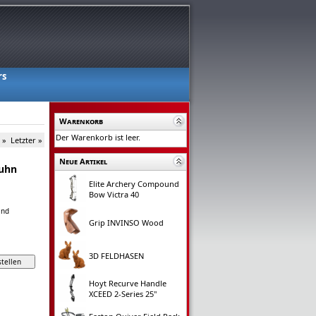
rs
Warenkorb
Der Warenkorb ist leer.
 »
Letzter »
Neue Artikel
uhn
Elite Archery Compound
Bow Victra 40
and
Grip INVINSO Wood
3D FELDHASEN
Hoyt Recurve Handle
XCEED 2-Series 25"