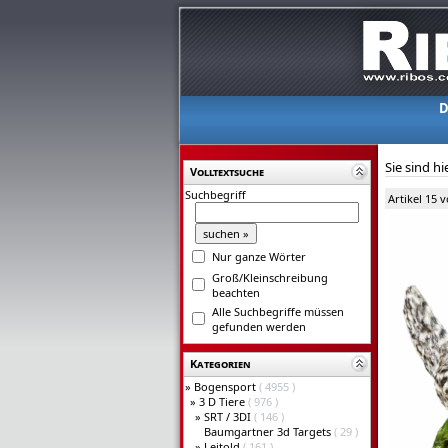
D
Sie sind hi
Volltextsuche
Suchbegriff
Artikel 15 
Nur ganze Wörter
Groß/Kleinschreibung
beachten
Alle Suchbegriffe müssen
gefunden werden
Kategorien
»
Bogensport
( 4955 )
»
3 D Tiere
( 976 )
»
SRT / 3DI
( 146 )
Baumgartner 3d Targets
( 29 )
»
Leitold
( 161 )