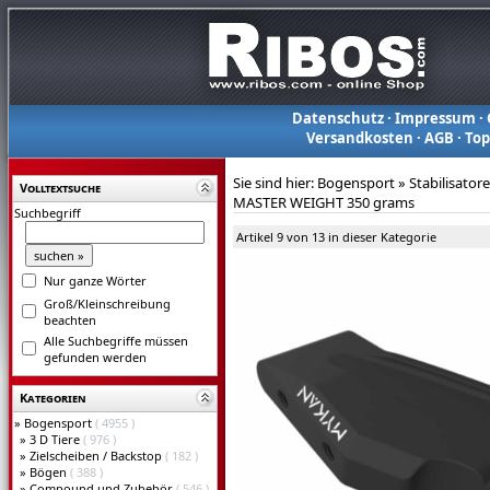
Datenschutz
·
Impressum
·
Versandkosten
·
AGB
·
To
Sie sind hier:
Bogensport
»
Stabilisator
Volltextsuche
MASTER WEIGHT 350 grams
Suchbegriff
Artikel 9 von 13 in dieser Kategorie
Nur ganze Wörter
Groß/Kleinschreibung
beachten
Alle Suchbegriffe müssen
gefunden werden
Kategorien
»
Bogensport
( 4955 )
»
3 D Tiere
( 976 )
»
Zielscheiben / Backstop
( 182 )
»
Bögen
( 388 )
»
Compound und Zubehör
( 546 )