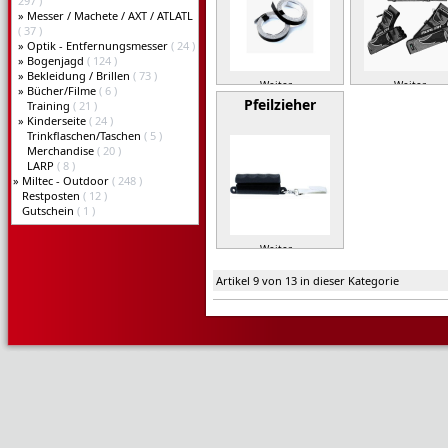
297 )
»
Messer / Machete / AXT / ATLATL
( 37 )
»
Optik - Entfernungsmesser
( 24 )
»
Bogenjagd
( 124 )
»
Bekleidung / Brillen
( 73 )
Weiter »
Weiter »
»
Bücher/Filme
( 6 )
Pfeilzieher
Training
( 21 )
»
Kinderseite
( 24 )
Trinkflaschen/Taschen
( 5 )
Merchandise
( 20 )
LARP
( 8 )
»
Miltec - Outdoor
( 248 )
Restposten
( 12 )
Gutschein
( 1 )
Weiter »
Artikel 9 von 13 in dieser Kategorie