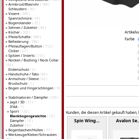
»
Armbrust/Blasrohr
( 184 )
Schleudern
( 30 )
»
Visiere
( 349 )
Spannschnüre
( 10 )
»
Bogenständer
( 27 )
»
Sehnen / Zubehör
( 99 )
Artikelv
»
Köcher
( 105 )
»
Pfeile/Schäfte
( 399 )
Farbe
»
Befiederung
( 188 )
»
Pfeilauflagen/Button
( 112 )
Clicker
( 27 )
»
Spitzen / Inserts
( 115 )
»
Nocken / Bushing / Nock Collar
(
125 )
Endenschutz
( 3 )
»
Handschuhe / Tabs
( 83 )
»
Armschutz / Sleeve
( 62 )
Brustschutz
( 1 )
»
Bogen und Fingerschlingen
( 18
)
»
Stabilisatoren / Dämpfer
( 210 )
»
Jagd / 3D
( 37 )
IFAA
( 7 )
»
Sport
( 132 )
Kunden, die diesen Artikel gekauft haben,
Blankbogengewichte
( 13 )
Spin Wing…
Avalon Se
Dämpfer
( 15 )
Zubehör
( 6 )
»
Bogentaschen/Hüllen
( 77 )
»
Werkzeuge/Kleber/Schrauben
(