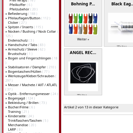
Pfeil Wraps
( 16 )
Bohning P…
Black Eag
Pfeilkoffer
( 6 )
Pfeilzubehör
( 20 )
»
Befiederung
( 188 )
»
Pfeilauflagen/Button
( 112 )
Clicker
( 27 )
»
Spitzen / Inserts
( 115 )
»
Nocken / Bushing / Nock Collar
(
125 )
Weiter »
Endenschutz
( 3 )
»
Handschuhe / Tabs
( 83 )
Weiter »
»
Armschutz / Sleeve
( 62 )
ANGEL REC…
Brustschutz
( 1 )
»
Bogen und Fingerschlingen
( 18
)
»
Stabilisatoren / Dämpfer
( 210 )
»
Bogentaschen/Hüllen
( 77 )
»
Werkzeuge/Kleber/Schrauben
(
297 )
»
Messer / Machete / AXT / ATLATL
( 37 )
»
Optik - Entfernungsmesser
( 24 )
Weiter »
»
Bogenjagd
( 124 )
»
Bekleidung / Brillen
( 73 )
»
Bücher/Filme
( 6 )
Artikel 2 von 13 in dieser Kategorie
Training
( 21 )
»
Kinderseite
( 24 )
Trinkflaschen/Taschen
( 5 )
Merchandise
( 20 )
LARP
( 8 )