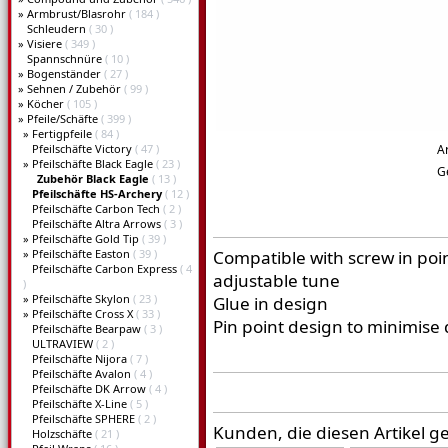
»
Armbrust/Blasrohr
( 184 )
Schleudern
( 30 )
»
Visiere
( 349 )
Spannschnüre
( 10 )
»
Bogenständer
( 27 )
»
Sehnen / Zubehör
( 99 )
»
Köcher
( 105 )
»
Pfeile/Schäfte
( 399 )
»
Fertigpfeile
( 84 )
Pfeilschäfte Victory
( 47 )
A
»
Pfeilschäfte Black Eagle
( 23 )
G
Zubehör Black Eagle
( 13 )
Pfeilschäfte HS-Archery
( 12 )
Pfeilschäfte Carbon Tech
( 2 )
Pfeilschäfte Altra Arrows
( 3 )
»
Pfeilschäfte Gold Tip
( 39 )
»
Pfeilschäfte Easton
( 39 )
Compatible with screw in poi
Pfeilschäfte Carbon Express
( 4
adjustable tune
)
»
Pfeilschäfte Skylon
( 23 )
Glue in design
»
Pfeilschäfte Cross X
( 33 )
Pin point design to minimise 
Pfeilschäfte Bearpaw
( 3 )
ULTRAVIEW
( 2 )
Pfeilschäfte Nijora
( 7 )
Pfeilschäfte Avalon
( 4 )
Pfeilschäfte DK Arrow
( 4 )
Pfeilschäfte X-Line
( 5 )
Pfeilschäfte SPHERE
( 2 )
Kunden, die diesen Artikel g
Holzschäfte
( 21 )