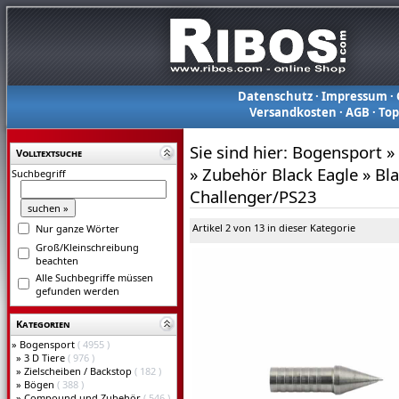
Datenschutz
·
Impressum
·
Versandkosten
·
AGB
·
To
Sie sind hier:
Bogensport
»
Volltextsuche
»
Zubehör Black Eagle
»
Bla
Suchbegriff
Challenger/PS23
Artikel 2 von 13 in dieser Kategorie
Nur ganze Wörter
Groß/Kleinschreibung
beachten
Alle Suchbegriffe müssen
gefunden werden
Kategorien
»
Bogensport
( 4955 )
»
3 D Tiere
( 976 )
»
Zielscheiben / Backstop
( 182 )
»
Bögen
( 388 )
»
Compound und Zubehör
( 546 )