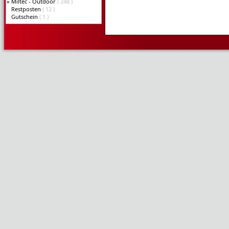
»
Miltec - Outdoor
( 248 )
Restposten
( 12 )
Gutschein
( 1 )