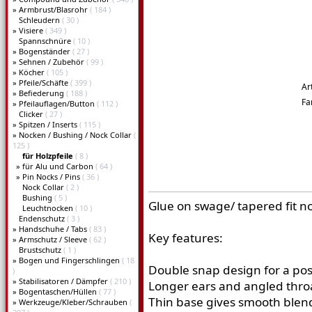
»
Armbrust/Blasrohr
( 184 )
Schleudern
( 30 )
»
Visiere
( 349 )
Spannschnüre
( 10 )
»
Bogenständer
( 27 )
»
Sehnen / Zubehör
( 99 )
»
Köcher
( 105 )
»
Pfeile/Schäfte
( 399 )
Ar
»
Befiederung
( 188 )
Fa
»
Pfeilauflagen/Button
( 112 )
Clicker
( 27 )
»
Spitzen / Inserts
( 115 )
»
Nocken / Bushing / Nock Collar
(
125 )
für Holzpfeile
( 8 )
»
für Alu und Carbon
( 64 )
»
Pin Nocks / Pins
( 36 )
Nock Collar
( 2 )
Bushing
( 5 )
Glue on swage/ tapered fit n
Leuchtnocken
( 10 )
Endenschutz
( 3 )
»
Handschuhe / Tabs
( 83 )
Key features:
»
Armschutz / Sleeve
( 62 )
Brustschutz
( 1 )
»
Bogen und Fingerschlingen
( 18
Double snap design for a posi
)
»
Stabilisatoren / Dämpfer
( 210 )
Longer ears and angled throa
»
Bogentaschen/Hüllen
( 77 )
Thin base gives smooth blend
»
Werkzeuge/Kleber/Schrauben
(