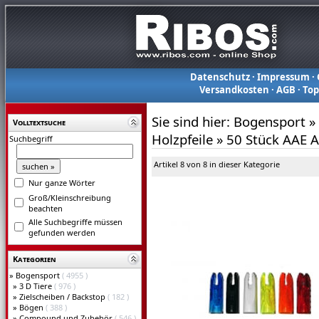
Datenschutz
·
Impressum
·
Versandkosten
·
AGB
·
To
Sie sind hier:
Bogensport
»
Volltextsuche
Holzpfeile
»
50 Stück AAE A
Suchbegriff
Artikel 8 von 8 in dieser Kategorie
Nur ganze Wörter
Groß/Kleinschreibung
beachten
Alle Suchbegriffe müssen
gefunden werden
Kategorien
»
Bogensport
( 4955 )
»
3 D Tiere
( 976 )
»
Zielscheiben / Backstop
( 182 )
»
Bögen
( 388 )
»
Compound und Zubehör
( 546 )