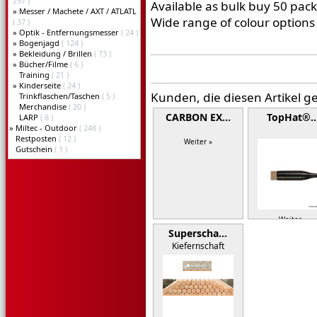
297 )
Available as bulk buy 50 pack
»
Messer / Machete / AXT / ATLATL
Wide range of colour options 
( 37 )
»
Optik - Entfernungsmesser
( 24 )
»
Bogenjagd
( 124 )
»
Bekleidung / Brillen
( 73 )
»
Bücher/Filme
( 6 )
Training
( 21 )
»
Kinderseite
( 24 )
Kunden, die diesen Artikel g
Trinkflaschen/Taschen
( 5 )
Merchandise
( 20 )
CARBON EX…
TopHat®
LARP
( 8 )
»
Miltec - Outdoor
( 248 )
Restposten
( 12 )
Weiter »
Gutschein
( 1 )
Weiter »
Superscha…
Kiefernschaft