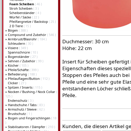
Foam Scheiben
( 46 )
Stroh Scheiben
( 3 )
Scheibenständer
( 4 )
Würfel / Säcke
( 22 )
Pfeilfangnetze / Backstop
( 25 )
2 D Tiere
( 15 )
»
Bögen
( 388 )
»
Compound und Zubehör
( 546 )
»
Armbrust/Blasrohr
( 184 )
Duchmesser: 30 cm
Schleudern
( 30 )
Höhe: 22 cm
»
Visiere
( 349 )
Spannschnüre
( 10 )
»
Bogenständer
( 27 )
Insert für Scheiben gefertig
»
Sehnen / Zubehör
( 99 )
»
Köcher
( 105 )
Eigenschaften dieses speziel
»
Pfeile/Schäfte
( 399 )
Stoppen des Pfeiles auch bei
»
Befiederung
( 188 )
»
Pfeilauflagen/Button
( 112 )
Pfeile und eine sehr gute Elast
Clicker
( 27 )
»
Spitzen / Inserts
( 115 )
entstandenen Löcher schließ
»
Nocken / Bushing / Nock Collar
(
Pfeile.
125 )
Endenschutz
( 3 )
»
Handschuhe / Tabs
( 83 )
»
Armschutz / Sleeve
( 62 )
Brustschutz
( 1 )
»
Bogen und Fingerschlingen
( 18
)
Kunden, die diesen Artikel g
»
Stabilisatoren / Dämpfer
( 210 )