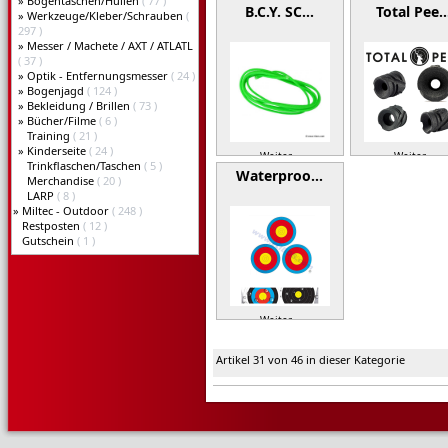
»
Bogentaschen/Hüllen
( 77 )
B.C.Y. SC…
Total Pee
»
Werkzeuge/Kleber/Schrauben
(
297 )
»
Messer / Machete / AXT / ATLATL
( 37 )
»
Optik - Entfernungsmesser
( 24 )
»
Bogenjagd
( 124 )
»
Bekleidung / Brillen
( 73 )
»
Bücher/Filme
( 6 )
Training
( 21 )
»
Kinderseite
( 24 )
Weiter »
Weiter »
Trinkflaschen/Taschen
( 5 )
Waterproo…
Merchandise
( 20 )
LARP
( 8 )
»
Miltec - Outdoor
( 248 )
Restposten
( 12 )
Gutschein
( 1 )
Weiter »
Artikel 31 von 46 in dieser Kategorie