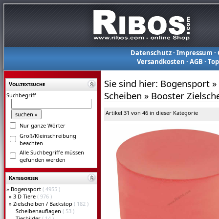
Datenschutz
·
Impressum
·
Versandkosten
·
AGB
·
To
Sie sind hier:
Bogensport
»
Volltextsuche
Scheiben
»
Booster Zielsch
Suchbegriff
Artikel 31 von 46 in dieser Kategorie
Nur ganze Wörter
Groß/Kleinschreibung
beachten
Alle Suchbegriffe müssen
gefunden werden
Kategorien
»
Bogensport
( 4955 )
»
3 D Tiere
( 976 )
»
Zielscheiben / Backstop
( 182 )
Scheibenauflagen
( 53 )
Tierbilder
( 14 )