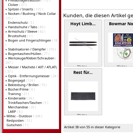
»
Pfeilauflagen/Button
( 112 )
Clicker
( 27 )
»
Spitzen / Inserts
( 115 )
»
Nocken / Bushing / Nock Collar
(
Kunden, die diesen Artikel g
125 )
Endenschutz
( 3 )
Hoyt Limb…
Bowmar N
»
Handschuhe / Tabs
( 83 )
»
Armschutz / Sleeve
( 62 )
Brustschutz
( 1 )
»
Bogen und Fingerschlingen
( 18
)
»
Stabilisatoren / Dämpfer
( 210 )
»
Bogentaschen/Hüllen
( 77 )
»
Werkzeuge/Kleber/Schrauben
(
297 )
Weiter »
Weiter »
»
Messer / Machete / AXT / ATLATL
( 37 )
Rest für…
»
Optik - Entfernungsmesser
( 24 )
»
Bogenjagd
( 124 )
»
Bekleidung / Brillen
( 73 )
»
Bücher/Filme
( 6 )
Training
( 21 )
»
Kinderseite
( 24 )
Trinkflaschen/Taschen
( 5 )
Merchandise
( 20 )
LARP
( 8 )
Weiter »
»
Miltec - Outdoor
( 248 )
Restposten
( 12 )
Gutschein
( 1 )
Artikel 38 von 55 in dieser Kategorie