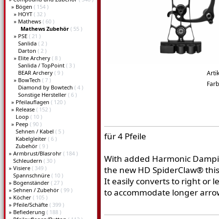
»
Bögen
( 154 )
»
HOYT
( 32 )
»
Mathews
( 60 )
Mathews Zubehör
( 55 )
»
PSE
( 21 )
Sanlida
( 2 )
Darton
( 2 )
»
Elite Archery
( 8 )
Sanlida / TopPoint
( 3 )
BEAR Archery
( 9 )
Arti
»
BowTech
( 7 )
Far
Diamond by Bowtech
( 4 )
Sonstige Hersteller
( 6 )
»
Pfeilauflagen
( 120 )
»
Release
( 152 )
Loop
( 10 )
»
Peep
( 90 )
Sehnen / Kabel
( 5 )
für 4 Pfeile
Kabelgleiter
( 6 )
Zubehör
( 9 )
»
Armbrust/Blasrohr
( 184 )
With added Harmonic Dampin
Schleudern
( 30 )
»
Visiere
( 349 )
the new HD SpiderClaw® this
Spannschnüre
( 10 )
It easily converts to right or
»
Bogenständer
( 27 )
»
Sehnen / Zubehör
( 99 )
to accommodate longer arro
»
Köcher
( 105 )
»
Pfeile/Schäfte
( 399 )
»
Befiederung
( 188 )