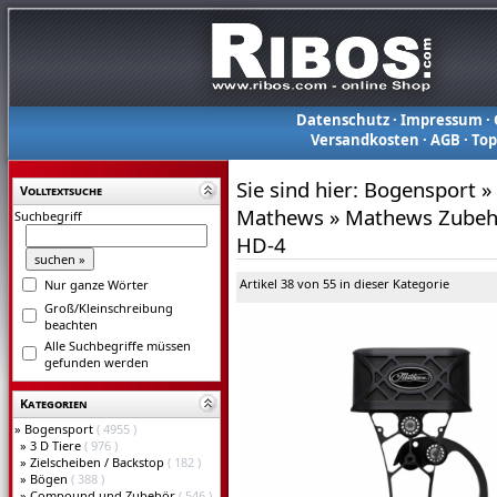
Datenschutz
·
Impressum
·
Versandkosten
·
AGB
·
To
Sie sind hier:
Bogensport
»
Volltextsuche
Mathews
»
Mathews Zubeh
Suchbegriff
HD-4
Artikel 38 von 55 in dieser Kategorie
Nur ganze Wörter
Groß/Kleinschreibung
beachten
Alle Suchbegriffe müssen
gefunden werden
Kategorien
»
Bogensport
( 4955 )
»
3 D Tiere
( 976 )
»
Zielscheiben / Backstop
( 182 )
»
Bögen
( 388 )
»
Compound und Zubehör
( 546 )