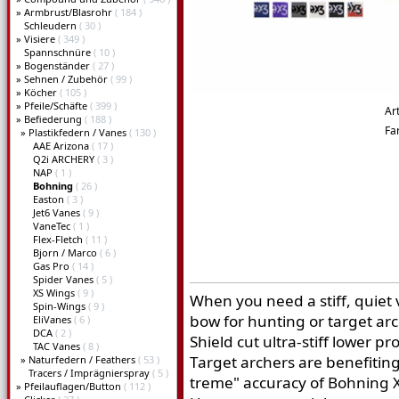
»
Armbrust/Blasrohr
( 184 )
Schleudern
( 30 )
»
Visiere
( 349 )
Spannschnüre
( 10 )
»
Bogenständer
( 27 )
»
Sehnen / Zubehör
( 99 )
»
Köcher
( 105 )
»
Pfeile/Schäfte
( 399 )
Ar
»
Befiederung
( 188 )
Fa
»
Plastikfedern / Vanes
( 130 )
AAE Arizona
( 17 )
Q2i ARCHERY
( 3 )
NAP
( 1 )
Bohning
( 26 )
Easton
( 3 )
Jet6 Vanes
( 9 )
VaneTec
( 1 )
Flex-Fletch
( 11 )
Bjorn / Marco
( 6 )
Gas Pro
( 14 )
Spider Vanes
( 5 )
XS Wings
( 9 )
When you need a stiff, quiet
Spin-Wings
( 9 )
bow for hunting or target arch
EliVanes
( 6 )
DCA
( 2 )
Shield cut ultra-stiff lower pr
TAC Vanes
( 8 )
Target archers are benefiting
»
Naturfedern / Feathers
( 53 )
Tracers / Imprägnierspray
( 5 )
treme" accuracy of Bohning 
»
Pfeilauflagen/Button
( 112 )