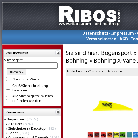
Datenschutz
·
Impressum
·
Versandkosten
·
AGB
·
To
Sie sind hier:
Bogensport
»
Volltextsuche
Bohning
»
Bohning X-Vane 
Suchbegriff
Artikel 4 von 26 in dieser Kategorie
Nur ganze Wörter
Groß/Kleinschreibung
beachten
Alle Suchbegriffe müssen
gefunden werden
Kategorien
»
Bogensport
( 4955 )
»
3 D Tiere
( 976 )
»
Zielscheiben / Backstop
( 182 )
»
Bögen
( 388 )
»
Compound und Zubehör
( 546 )