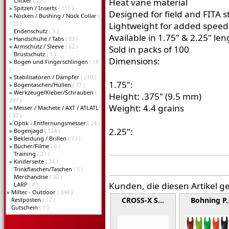
Clicker
( 27 )
Heat vane material
»
Spitzen / Inserts
( 115 )
Designed for field and FITA s
»
Nocken / Bushing / Nock Collar
(
125 )
Lightweight for added speed 
Endenschutz
( 3 )
Available in 1.75" & 2.25" len
»
Handschuhe / Tabs
( 83 )
»
Armschutz / Sleeve
( 62 )
Sold in packs of 100
Brustschutz
( 1 )
Dimensions:
»
Bogen und Fingerschlingen
( 18
)
»
Stabilisatoren / Dämpfer
( 210 )
1.75":
»
Bogentaschen/Hüllen
( 77 )
»
Werkzeuge/Kleber/Schrauben
(
Height: .375" (9.5 mm)
297 )
Weight: 4.4 grains
»
Messer / Machete / AXT / ATLATL
( 37 )
»
Optik - Entfernungsmesser
( 24 )
2.25":
»
Bogenjagd
( 124 )
»
Bekleidung / Brillen
( 73 )
»
Bücher/Filme
( 6 )
Training
( 21 )
»
Kinderseite
( 24 )
Trinkflaschen/Taschen
( 5 )
Merchandise
( 20 )
Kunden, die diesen Artikel g
LARP
( 8 )
»
Miltec - Outdoor
( 248 )
CROSS-X S…
Bohning P
Restposten
( 12 )
Gutschein
( 1 )